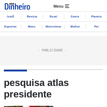
Menu
IstoÉ
Revista
Rural
Gente
Planeta
Esportes
Menu
Motorshow
Mulher
Pet
pesquisa atlas
presidente