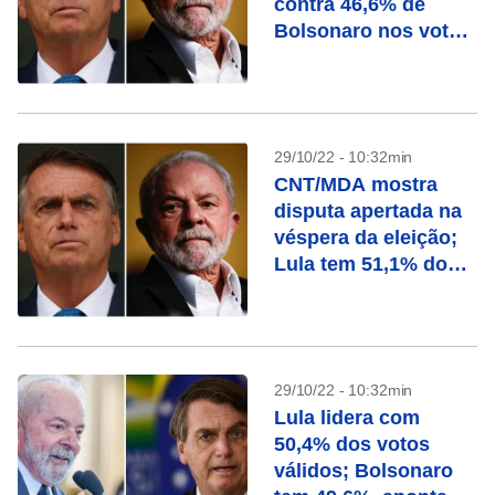
contra 46,6% de
Bolsonaro nos votos
válidos
29/10/22 - 10:32min
CNT/MDA mostra
disputa apertada na
véspera da eleição;
Lula tem 51,1% dos
válidos contra 48,9%
de Bolsonaro
29/10/22 - 10:32min
Lula lidera com
50,4% dos votos
válidos; Bolsonaro