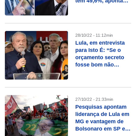
tem 49,6%, aponta
Paraná Pesquisas
28/10/22 - 11:12min
Lula, em entrevista
para Isto É: “Se o
orçamento secreto
fosse bom não
precisaria ser
secreto”
27/10/22 - 21:33min
Pesquisas apontam
liderança de Lula em
MG e vantagem de
Bolsonaro em SP e