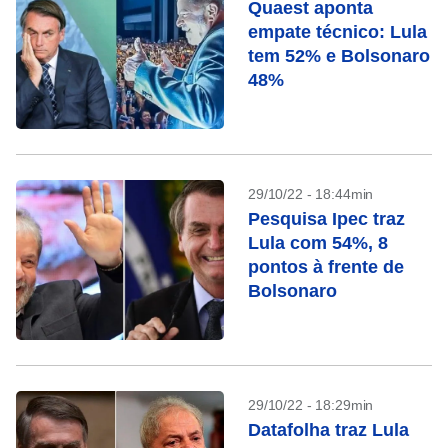
Quaest aponta
empate técnico: Lula
tem 52% e Bolsonaro
48%
29/10/22 - 18:44min
Pesquisa Ipec traz
Lula com 54%, 8
pontos à frente de
Bolsonaro
29/10/22 - 18:29min
Datafolha traz Lula