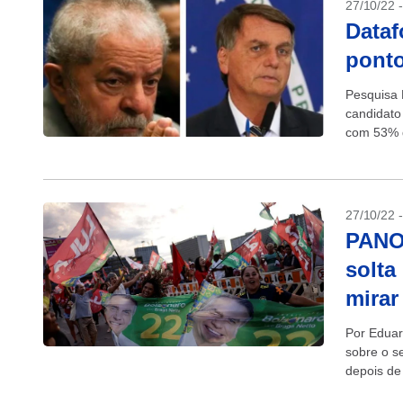
27/10/22 
Dataf
ponto
Pesquisa 
candidato 
com 53% d
com 47%. 
27/10/22 
PANO
solta
mirar
Por Eduar
sobre o s
depois de
voltar a...