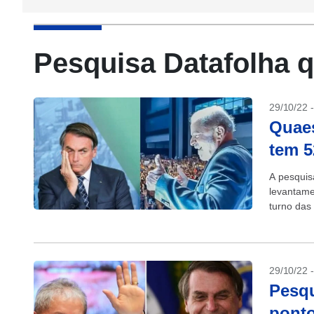
Pesquisa Datafolha q
29/10/22 
Quaes
tem 
A pesquis
levantame
turno das
Luiz Ináci
29/10/22 
Pesqu
ponto