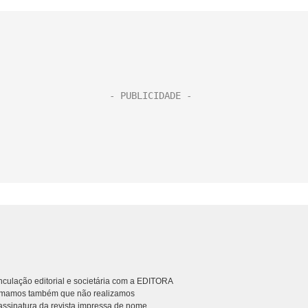
culação editorial e societária com a EDITORA
rmamos também que não realizamos
ssinatura da revista impressa de nome