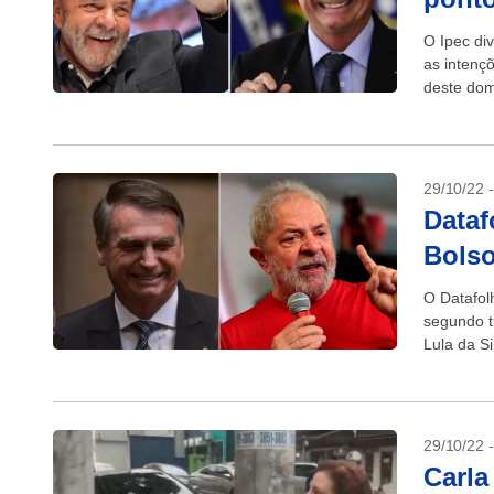
O Ipec di
as intenç
deste dom
obteve...
29/10/22 
Dataf
Bolso
O Datafol
segundo t
Lula da Si
29/10/22 
Carla