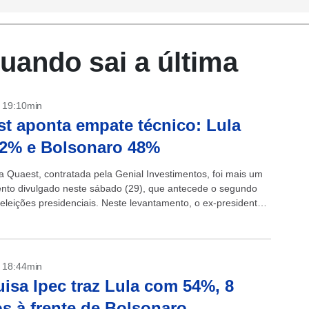
uando sai a última
- 19:10min
t aponta empate técnico: Lula
52% e Bolsonaro 48%
a Quaest, contratada pela Genial Investimentos, foi mais um
nto divulgado neste sábado (29), que antecede o segundo
 eleições presidenciais. Neste levantamento, o ex-presidente
o Lula da Silva (PT) obteve...
- 18:44min
isa Ipec traz Lula com 54%, 8
s à frente de Bolsonaro