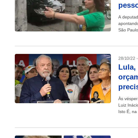
pesso
A deputada
apontando
São Paulo
Eugênio d
28/10/22 
Lula,
orçam
preci
Às vésper
Luiz Ináci
Isto É, na