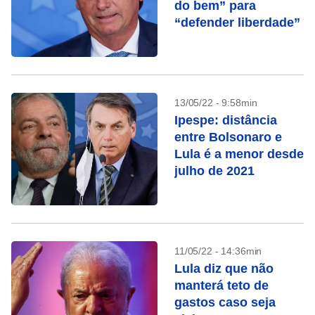
do bem” para
“defender liberdade”
13/05/22 - 9:58min
Ipespe: distância
entre Bolsonaro e
Lula é a menor desde
julho de 2021
11/05/22 - 14:36min
Lula diz que não
manterá teto de
gastos caso seja