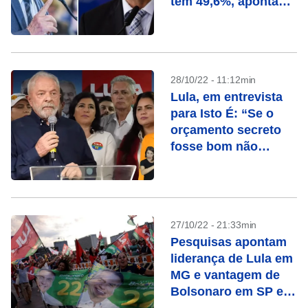
tem 49,6%, aponta
Paraná Pesquisas
28/10/22 - 11:12min
Lula, em entrevista
para Isto É: “Se o
orçamento secreto
fosse bom não
precisaria ser
secreto”
27/10/22 - 21:33min
Pesquisas apontam
liderança de Lula em
MG e vantagem de
Bolsonaro em SP e