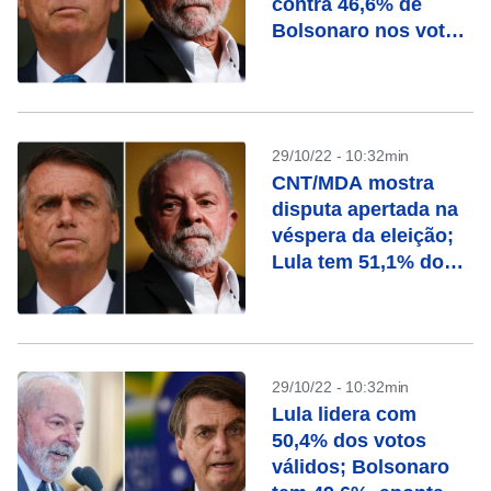
contra 46,6% de
Bolsonaro nos votos
válidos
29/10/22 - 10:32min
CNT/MDA mostra
disputa apertada na
véspera da eleição;
Lula tem 51,1% dos
válidos contra 48,9%
de Bolsonaro
29/10/22 - 10:32min
Lula lidera com
50,4% dos votos
válidos; Bolsonaro