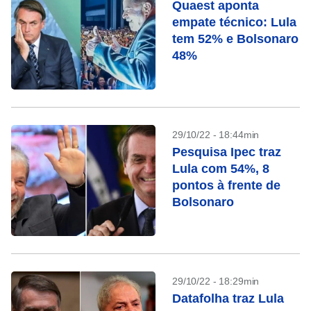
Quaest aponta
empate técnico: Lula
tem 52% e Bolsonaro
48%
29/10/22 - 18:44min
Pesquisa Ipec traz
Lula com 54%, 8
pontos à frente de
Bolsonaro
29/10/22 - 18:29min
Datafolha traz Lula