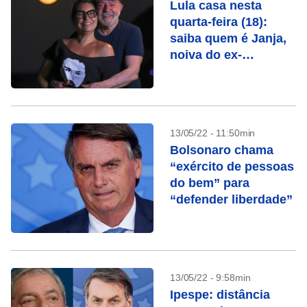
Lula casa nesta
quarta-feira (18):
saiba quem é Janja,
noiva do ex-
presidente
13/05/22 - 11:50min
Bolsonaro chama
“exército de pessoas
do bem” para
“defender liberdade”
13/05/22 - 9:58min
Ipespe: distância