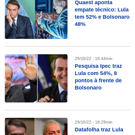
Quaest aponta
empate técnico: Lula
tem 52% e Bolsonaro
48%
29/10/22 - 18:44min
Pesquisa Ipec traz
Lula com 54%, 8
pontos à frente de
Bolsonaro
29/10/22 - 18:29min
Datafolha traz Lula