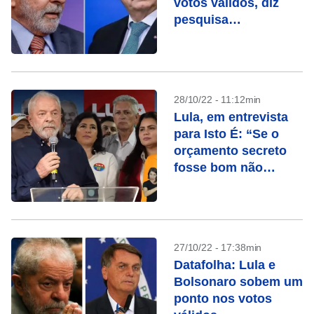
votos válidos, diz
pesquisa
ModalMais/Futura
28/10/22 - 11:12min
Lula, em entrevista
para Isto É: “Se o
orçamento secreto
fosse bom não
precisaria ser
secreto”
27/10/22 - 17:38min
Datafolha: Lula e
Bolsonaro sobem um
ponto nos votos