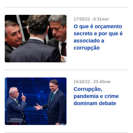
17/10/22 - 6:31min
O que é orçamento
secreto e por que é
associado a
corrupção
16/10/22 - 23:40min
Corrupção,
pandemia e crime
dominam debate