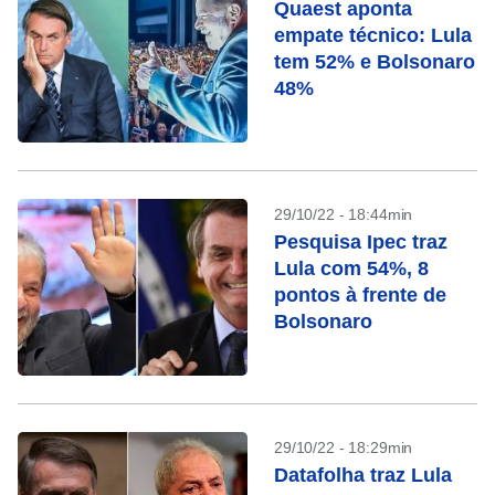
Quaest aponta
empate técnico: Lula
tem 52% e Bolsonaro
48%
29/10/22 - 18:44min
Pesquisa Ipec traz
Lula com 54%, 8
pontos à frente de
Bolsonaro
29/10/22 - 18:29min
Datafolha traz Lula