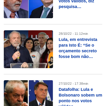
votos válidos, diz
pesquisa
ModalMais/Futura
28/10/22 - 11:12min
Lula, em entrevista
para Isto É: “Se o
orçamento secreto
fosse bom não
precisaria ser
secreto”
27/10/22 - 17:38min
Datafolha: Lula e
Bolsonaro sobem um
ponto nos votos