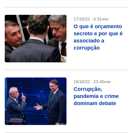
17/10/22 - 6:31min
O que é orçamento
secreto e por que é
associado a
corrupção
16/10/22 - 23:40min
Corrupção,
pandemia e crime
dominam debate