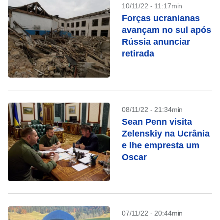
10/11/22 - 11:17min
Forças ucranianas
avançam no sul após
Rússia anunciar
retirada
08/11/22 - 21:34min
Sean Penn visita
Zelenskiy na Ucrânia
e lhe empresta um
Oscar
07/11/22 - 20:44min