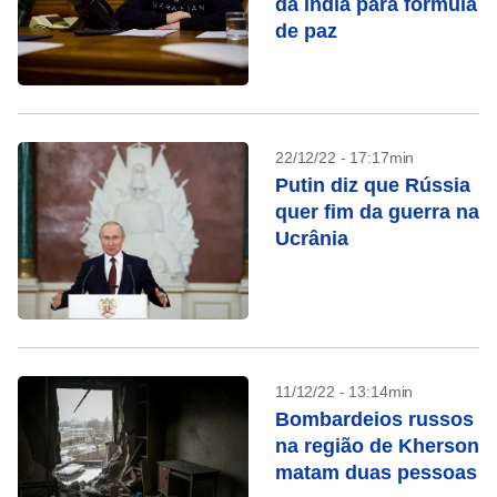
da Índia para fórmula
de paz
22/12/22 - 17:17min
Putin diz que Rússia
quer fim da guerra na
Ucrânia
11/12/22 - 13:14min
Bombardeios russos
na região de Kherson
matam duas pessoas