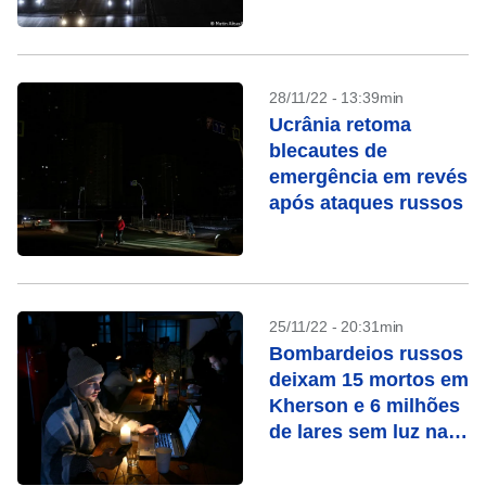
28/11/22 - 13:39min
Ucrânia retoma
blecautes de
emergência em revés
após ataques russos
25/11/22 - 20:31min
Bombardeios russos
deixam 15 mortos em
Kherson e 6 milhões
de lares sem luz na
Ucrânia