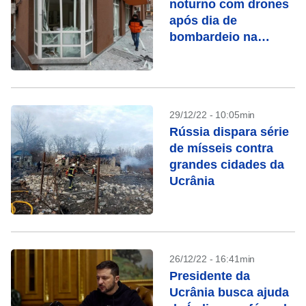
noturno com drones
após dia de
bombardeio na
Ucrânia
29/12/22 - 10:05min
Rússia dispara série
de mísseis contra
grandes cidades da
Ucrânia
26/12/22 - 16:41min
Presidente da
Ucrânia busca ajuda