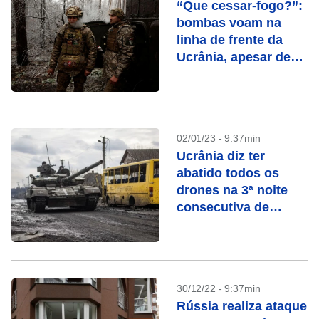
“Que cessar-fogo?”:
bombas voam na
linha de frente da
Ucrânia, apesar de
trégua de Putin
02/01/23 - 9:37min
Ucrânia diz ter
abatido todos os
drones na 3ª noite
consecutiva de
ataques
30/12/22 - 9:37min
Rússia realiza ataque