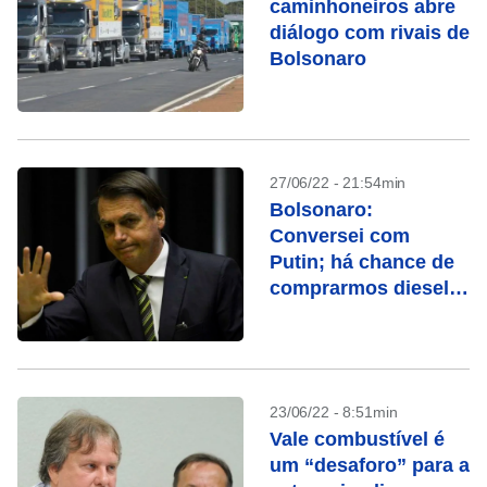
caminhoneiros abre
diálogo com rivais de
Bolsonaro
27/06/22 - 21:54min
Bolsonaro:
Conversei com
Putin; há chance de
comprarmos diesel
da Rússia
23/06/22 - 8:51min
Vale combustível é
um “desaforo” para a