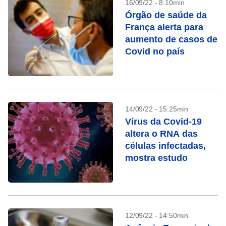
16/09/22 - 8:10min
Órgão de saúde da
França alerta para
aumento de casos de
Covid no país
14/09/22 - 15:25min
Vírus da Covid-19
altera o RNA das
células infectadas,
mostra estudo
12/09/22 - 14:50min