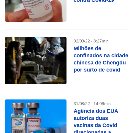
contra Covid-19
02/09/22 - 8:27min
Milhões de
confinados na cidade
chinesa de Chengdu
por surto de covid
31/08/22 - 14:09min
Agência dos EUA
autoriza duas
vacinas da Covid
direcionadas a