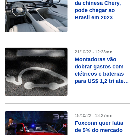
da chinesa Chery,
pode chegar ao
Brasil em 2023
21/10/22 - 12:23min
Montadoras vão
dobrar gastos com
elétricos e baterias
para US$ 1,2 tri até
2030
18/10/22 - 13:27min
Foxconn quer fatia
de 5% do mercado