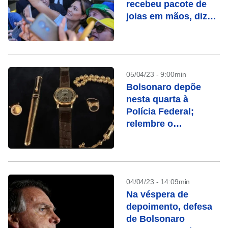
recebeu pacote de
joias em mãos, diz
jornal
05/04/23 - 9:00min
Bolsonaro depõe
nesta quarta à
Polícia Federal;
relembre o
escândalo das joias
04/04/23 - 14:09min
Na véspera de
depoimento, defesa
de Bolsonaro