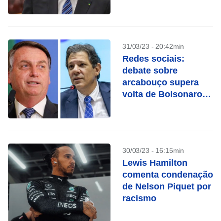
31/03/23 - 20:42min
Redes sociais:
debate sobre
arcabouço supera
volta de Bolsonaro
ao Brasil, diz
pesquisa
30/03/23 - 16:15min
Lewis Hamilton
comenta condenação
de Nelson Piquet por
racismo