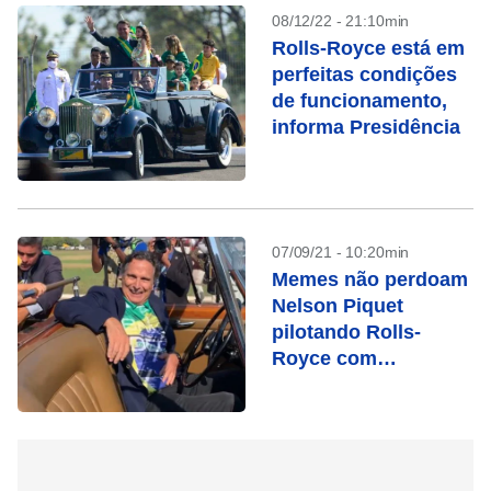
08/12/22 - 21:10min
Rolls-Royce está em
perfeitas condições
de funcionamento,
informa Presidência
07/09/21 - 10:20min
Memes não perdoam
Nelson Piquet
pilotando Rolls-
Royce com
Bolsonaro