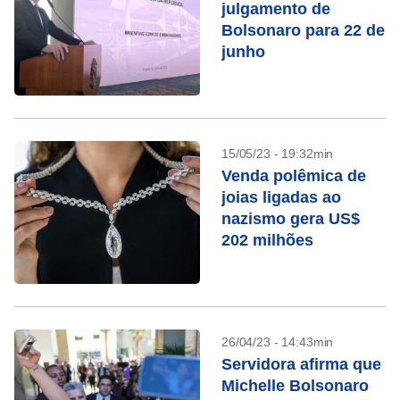
julgamento de
Bolsonaro para 22 de
junho
15/05/23 - 19:32min
Venda polêmica de
joias ligadas ao
nazismo gera US$
202 milhões
26/04/23 - 14:43min
Servidora afirma que
Michelle Bolsonaro