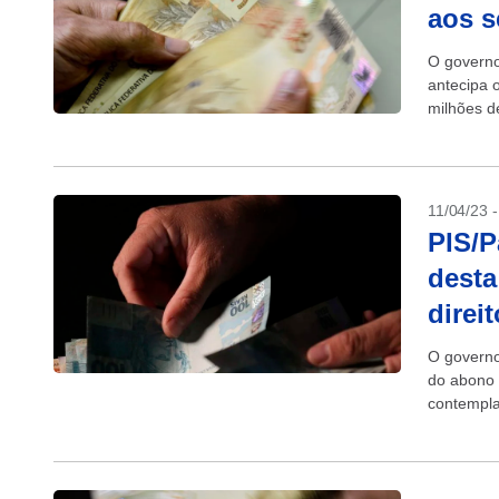
aos 
O governo
antecipa 
milhões d
em...
11/04/23 
PIS/P
desta
direit
O governo
do abono 
contempla
para os...