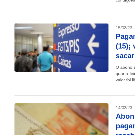
condições
anualment
15/02/23 
Pagam
(15);
sacar
O abono s
quarta-fei
valor foi 
14/02/23 
Abono
pagam