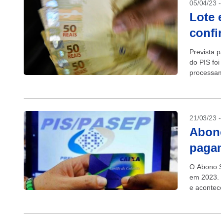
05/04/23 
Lote 
confi
Prevista p
do PIS fo
processam
21/03/23 
Abono
paga
O Abono S
em 2023. 
e acontec