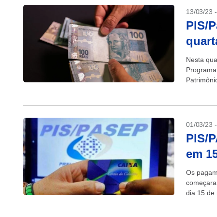
13/03/23 
PIS/P
quart
Nesta qua
Programa 
Patrimôni
Trabalho 
01/03/23 
PIS/
em 15
Os pagame
começaram
dia 15 de