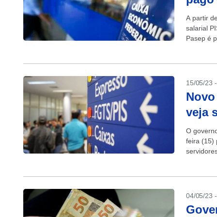
A partir 
salarial 
Pasep é p
15/05/23 
Novo 
veja 
O governo
feira (15)
servidores
04/05/23 
Gover