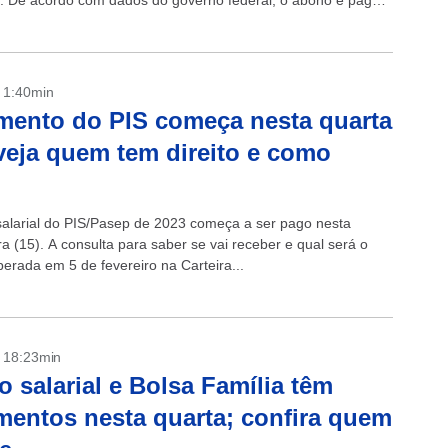
. De acordo com dados do governo federal, o abono é pago
e, equivale no...
- 1:40min
ento do PIS começa nesta quarta
 veja quem tem direito e como
alarial do PIS/Pasep de 2023 começa a ser pago nesta
ra (15). A consulta para saber se vai receber e qual será o
liberada em 5 de fevereiro na Carteira...
- 18:23min
 salarial e Bolsa Família têm
entos nesta quarta; confira quem