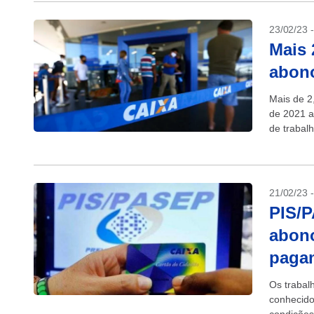
23/02/23 
Mais 
abono
Mais de 2
de 2021 a 
de trabal
na liberaç
21/02/23 
PIS/P
abono
paga
Os trabal
conhecid