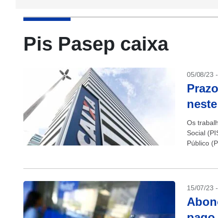
Pis Pasep caixa
05/08/23 
Prazo
neste
Os trabal
Social (P
Público (P
os...
15/07/23 
Abono
pago 