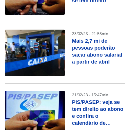
se tem direito
23/02/23 - 21:55min
Mais 2,7 mi de
pessoas poderão
sacar abono salarial
a partir de abril
21/02/23 - 15:47min
PIS/PASEP: veja se
tem direito ao abono
e confira o
calendário de