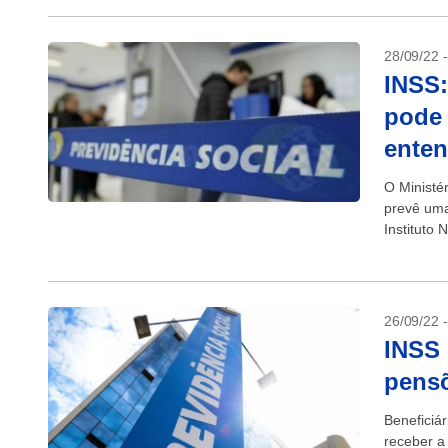
28/09/22 
INSS:
pode 
ente
O Ministé
prevê uma
Instituto
portaria n
26/09/22 
INSS 
pensõ
Beneficiá
receber a