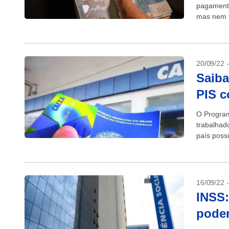
pagamento
mas nem t
começaram
20/09/22 
Saiba
PIS 
O Program
trabalhad
país poss
16/09/22 
INSS:
podem