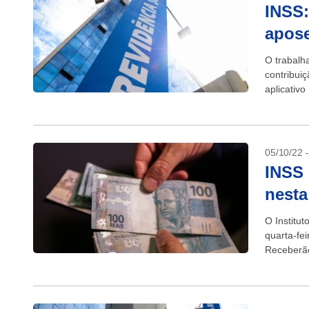
INSS:
apose
O trabalh
contribuiç
aplicativo
precisa te
05/10/22 
INSS 
nesta
O Institu
quarta-fe
Receberão
benefício 