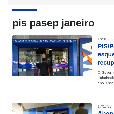
pis pasep janeiro
18/01/23 
PIS/P
esque
recup
O Governo
trabalhad
ano. Esse
beneficiár
17/10/22 
Abono