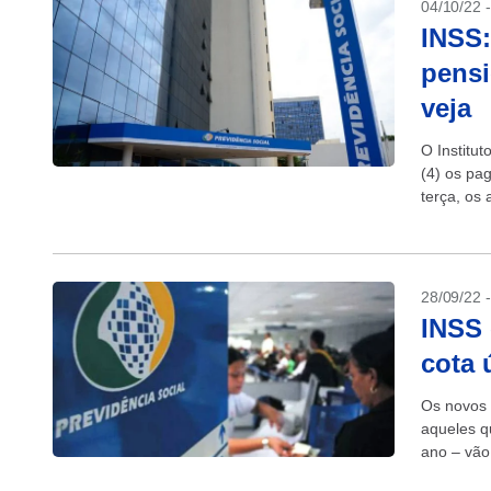
04/10/22 
INSS:
pensi
veja
O Institut
(4) os pa
terça, os
salário m
28/09/22 
INSS 
cota 
Os novos b
aqueles q
ano – vão 