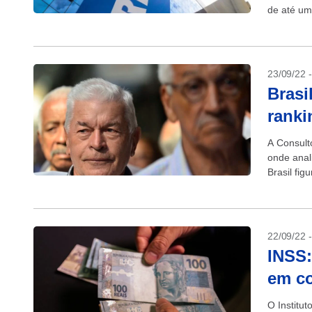
de até um
feitos de..
23/09/22 
Brasi
ranki
A Consult
onde anal
Brasil fig
como Méxi
22/09/22 
INSS:
em co
O Institu