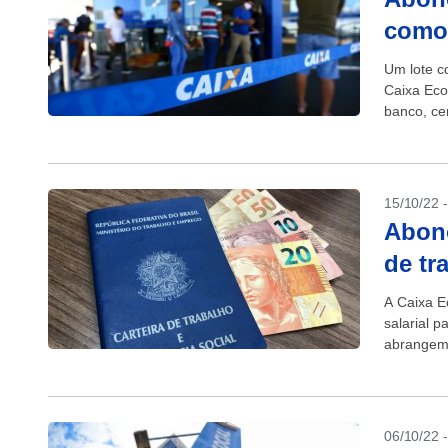
como 
Um lote c
Caixa Eco
banco, ce
pagamento
15/10/22 
Abono
de tr
A Caixa E
salarial 
abrangem 
origem jud
06/10/22 