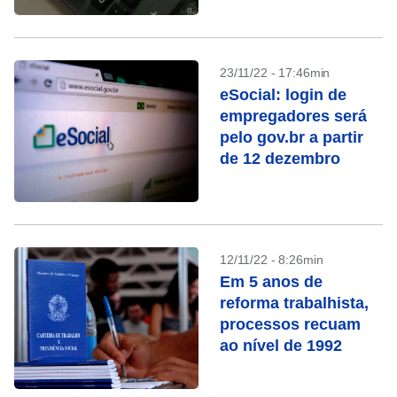
23/11/22 - 17:46min
eSocial: login de
empregadores será
pelo gov.br a partir
de 12 dezembro
12/11/22 - 8:26min
Em 5 anos de
reforma trabalhista,
processos recuam
ao nível de 1992