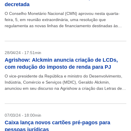
decretada
O Conselho Monetário Nacional (CMN) aprovou nesta quarta-
feira, 5, em reunião extraordinária, uma resolução que
regulamenta as novas linhas de financiamento destinadas às
pessoas físicas e jurídicas localizadas em áreas com calamidade
pública decretada....
28/04/24 - 17:51min
Agrishow: Alckmin anuncia criação de LCDs,
com redução do imposto de renda para PJ
O vice-presidente da República e ministro do Desenvolvimento,
Indústria, Comércio e Serviços (MDIC), Geraldo Alckmin,
anunciou em seu discurso na Agrishow a criação das Letras de
Crédito do Desenvolvimento (LCDs). “Nós temos Letra de...
07/03/24 - 18:00min
Caixa lança novos cartões pré-pagos para
pessoas jurídicas