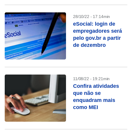
28/10/22 - 17:14min
eSocial: login de
empregadores será
pelo gov.br a partir
de dezembro
11/08/22 - 19:21min
Confira atividades
que não se
enquadram mais
como MEI