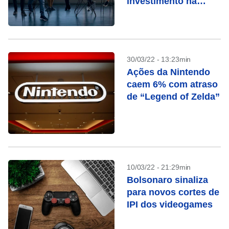
investimento na
brasileira Aquiris
30/03/22 - 13:23min
Ações da Nintendo
caem 6% com atraso
de “Legend of Zelda”
10/03/22 - 21:29min
Bolsonaro sinaliza
para novos cortes de
IPI dos videogames