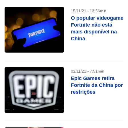
15/11/21 - 13:56min
O popular videogame
Fortnite não está
mais disponível na
China
02/11/21 - 7:51min
Epic Games retira
Fortnite da China por
restrições