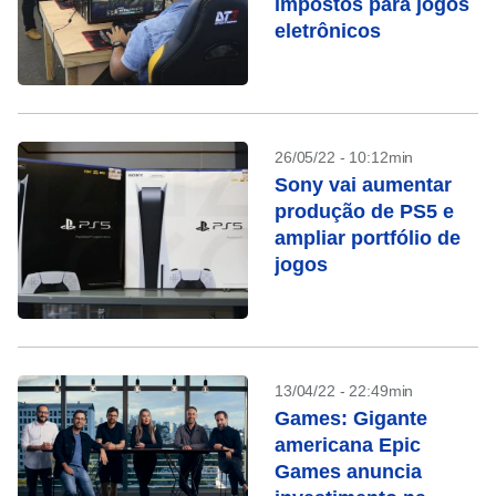
impostos para jogos
eletrônicos
26/05/22 - 10:12min
Sony vai aumentar
produção de PS5 e
ampliar portfólio de
jogos
13/04/22 - 22:49min
Games: Gigante
americana Epic
Games anuncia