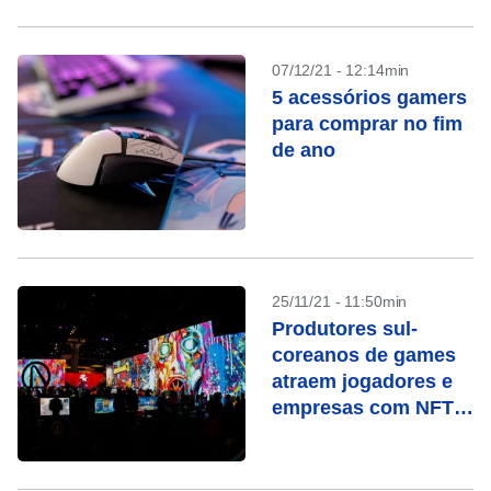
07/12/21 - 12:14min
5 acessórios gamers
para comprar no fim
de ano
25/11/21 - 11:50min
Produtores sul-
coreanos de games
atraem jogadores e
empresas com NFTs
e criptomoedas