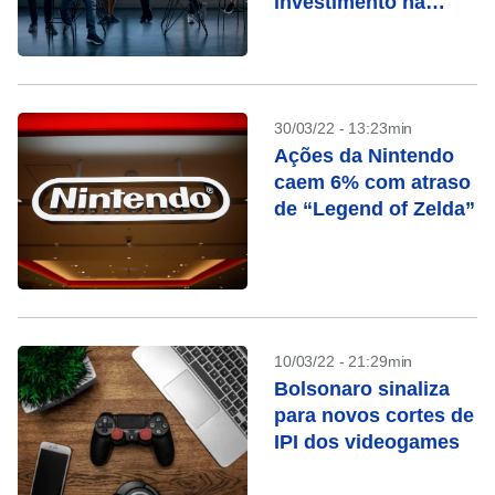
investimento na
brasileira Aquiris
30/03/22 - 13:23min
Ações da Nintendo
caem 6% com atraso
de “Legend of Zelda”
10/03/22 - 21:29min
Bolsonaro sinaliza
para novos cortes de
IPI dos videogames