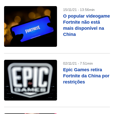
15/11/21 - 13:56min
O popular videogame
Fortnite não está
mais disponível na
China
02/11/21 - 7:51min
Epic Games retira
Fortnite da China por
restrições