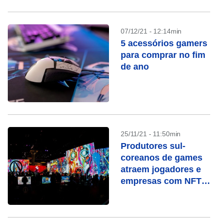
07/12/21 - 12:14min
5 acessórios gamers
para comprar no fim
de ano
25/11/21 - 11:50min
Produtores sul-
coreanos de games
atraem jogadores e
empresas com NFTs
e criptomoedas