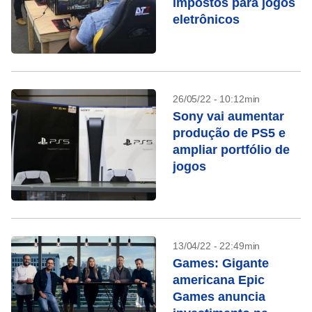
impostos para jogos
eletrônicos
26/05/22 - 10:12min
Sony vai aumentar
produção de PS5 e
ampliar portfólio de
jogos
13/04/22 - 22:49min
Games: Gigante
americana Epic
Games anuncia