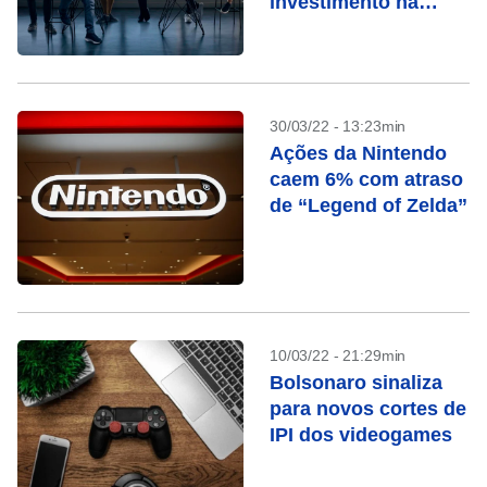
investimento na
brasileira Aquiris
30/03/22 - 13:23min
Ações da Nintendo
caem 6% com atraso
de “Legend of Zelda”
10/03/22 - 21:29min
Bolsonaro sinaliza
para novos cortes de
IPI dos videogames