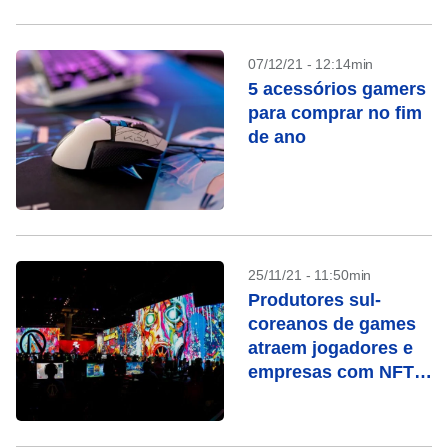
07/12/21 - 12:14min
5 acessórios gamers
para comprar no fim
de ano
25/11/21 - 11:50min
Produtores sul-
coreanos de games
atraem jogadores e
empresas com NFTs
e criptomoedas