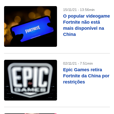
15/11/21 - 13:56min
O popular videogame
Fortnite não está
mais disponível na
China
02/11/21 - 7:51min
Epic Games retira
Fortnite da China por
restrições