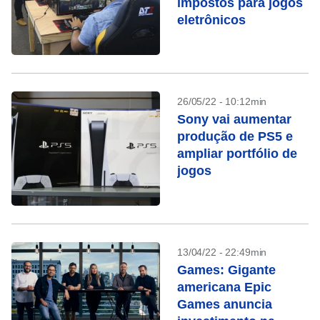
impostos para jogos
eletrônicos
26/05/22 - 10:12min
Sony vai aumentar
produção de PS5 e
ampliar portfólio de
jogos
13/04/22 - 22:49min
Games: Gigante
americana Epic
Games anuncia