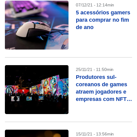
07/12/21 - 12:14min
5 acessórios gamers
para comprar no fim
de ano
25/11/21 - 11:50min
Produtores sul-
coreanos de games
atraem jogadores e
empresas com NFTs
e criptomoedas
15/11/21 - 13:56min