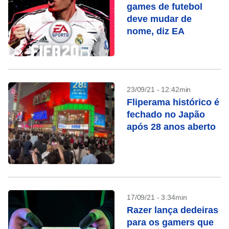
games de futebol
deve mudar de
nome, diz EA
23/09/21 - 12:42min
Fliperama histórico é
fechado no Japão
após 28 anos aberto
17/09/21 - 3:34min
Razer lança dedeiras
para os gamers que