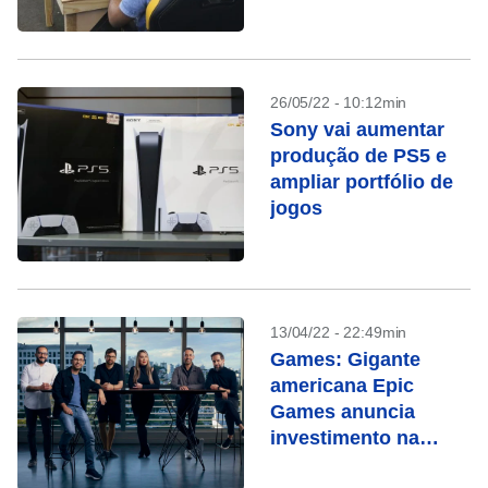
26/05/22 - 10:12min
Sony vai aumentar
produção de PS5 e
ampliar portfólio de
jogos
13/04/22 - 22:49min
Games: Gigante
americana Epic
Games anuncia
investimento na
brasileira Aquiris