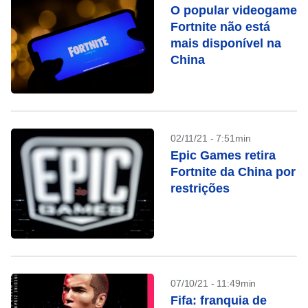
O popular videogame
Fortnite não está
mais disponível na
China
02/11/21 - 7:51min
Epic Games retira
Fortnite da China por
restrições
07/10/21 - 11:49min
Fifa: franquia de