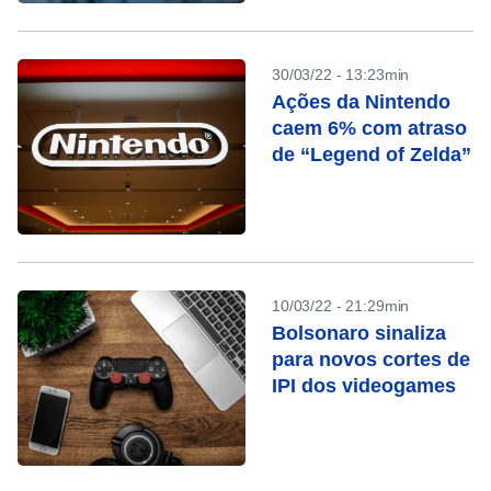
30/03/22 - 13:23min
Ações da Nintendo
caem 6% com atraso
de “Legend of Zelda”
10/03/22 - 21:29min
Bolsonaro sinaliza
para novos cortes de
IPI dos videogames