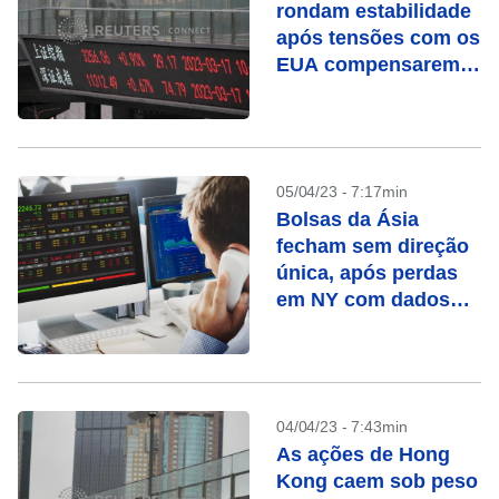
rondam estabilidade
após tensões com os
EUA compensarem
otimismo com
recuperação
05/04/23 - 7:17min
Bolsas da Ásia
fecham sem direção
única, após perdas
em NY com dados
fracos
04/04/23 - 7:43min
As ações de Hong
Kong caem sob peso