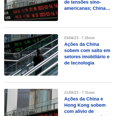
de tensões sino-
americanas; China
sobe
03/04/23 - 7:35min
Ações da China
sobem com salto em
setores imobiliário e
de tecnologia
21/03/23 - 7:31min
Ações da China e
Hong Kong sobem
com alívio de