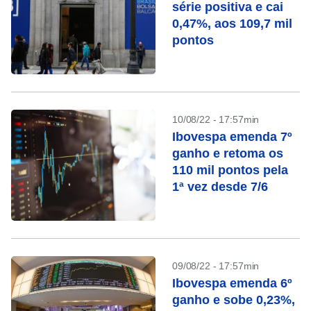
série positiva e cai
0,47%, aos 109,7 mil
pontos
10/08/22 - 17:57min
Ibovespa emenda 7º
ganho e retoma os
110 mil pontos pela
1ª vez desde 7/6
09/08/22 - 17:57min
Ibovespa emenda 6º
ganho e sobe 0,23%,