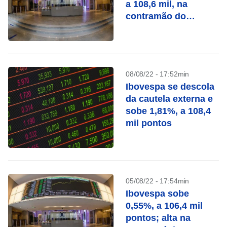
a 108,6 mil, na
contramão do
exterior
08/08/22 - 17:52min
Ibovespa se descola
da cautela externa e
sobe 1,81%, a 108,4
mil pontos
05/08/22 - 17:54min
Ibovespa sobe
0,55%, a 106,4 mil
pontos; alta na