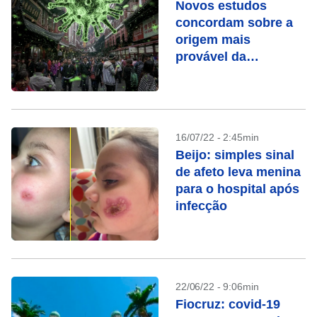
Novos estudos
concordam sobre a
origem mais
provável da
pandemia de Covid-
19
16/07/22 - 2:45min
Beijo: simples sinal
de afeto leva menina
para o hospital após
infecção
22/06/22 - 9:06min
Fiocruz: covid-19