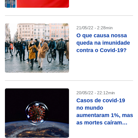
obrigatória por covid
21/05/22 - 2:28min
O que causa nossa
queda na imunidade
contra o Covid-19?
20/05/22 - 22:12min
Casos de covid-19
no mundo
aumentaram 1%, mas
as mortes caíram
21%