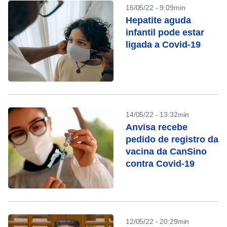
16/05/22 - 9:09min
Hepatite aguda
infantil pode estar
ligada a Covid-19
14/05/22 - 13:32min
Anvisa recebe
pedido de registro da
vacina da CanSino
contra Covid-19
12/05/22 - 20:29min