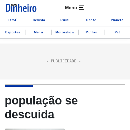
Menu
IstoÉ
Revista
Rural
Gente
Planeta
Esportes
Menu
Motorshow
Mulher
Pet
população se
descuida