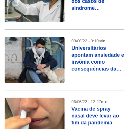
dos casos de
síndrome
respiratória grave,
diz Fiocruz
09/06/22 - 0:10min
Universitários
apontam ansiedade e
insônia como
consequências da
pandemia
06/06/22 - 12:27min
Vacina de spray
nasal deve levar ao
fim da pandemia