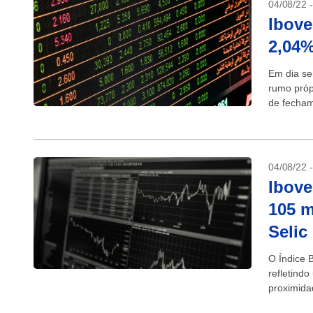
04/08/22 
Ibove
2,04%
Em dia se
rumo próp
de fecham
04/08/22 
Ibove
105 m
Selic
O Índice 
refletind
proximidad