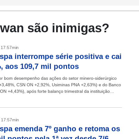
iwan são inimigas?
- 17:57min
spa interrompe série positiva e cai
, aos 109,7 mil pontos
r bom desempenho das ações do setor minero-siderúrgico
 +3,48%, CSN ON +2,92%, Usiminas PNA +2,63%) e do Banco
(ON +4,43%), após forte balanço trimestral da instituição
, o Ibovespa...
- 17:57min
spa emenda 7º ganho e retoma os
il pontos pela 1ª vez desde 7/6