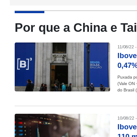
Por que a China e Ta
11/08/22 
Ibove
0,47%
Puxada po
(Vale ON
do Brasil 
financeira
10/08/22 
Ibove
110 m