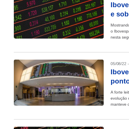
Ibove
e sob
Mostrando 
o Ibovesp
nesta segu
05/08/22 
Ibove
ponto
A forte l
evolução 
manteve o