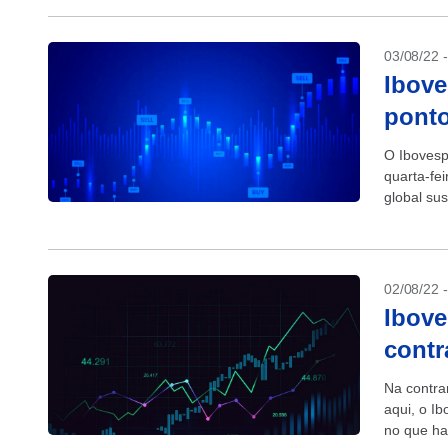
03/08/22 
Ibove
pont
O Ibovesp
quarta-fe
global su
Represent
02/08/22 
Ibove
contr
Na contra
aqui, o I
no que ha