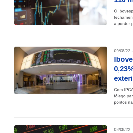
O Ibovesp
fechament
a perder p
09/08/22 
Ibove
0,23%
exter
Com IPCA 
fôlego pa
pontos na 
de...
08/08/22 