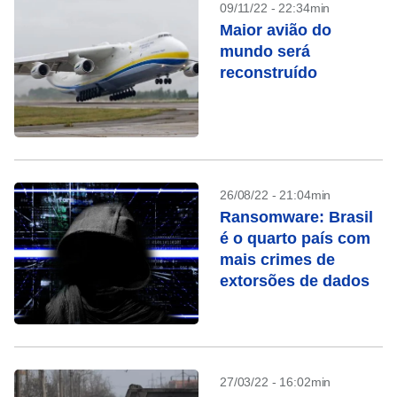
09/11/22 - 22:34min
Maior avião do
mundo será
reconstruído
26/08/22 - 21:04min
Ransomware: Brasil
é o quarto país com
mais crimes de
extorsões de dados
27/03/22 - 16:02min