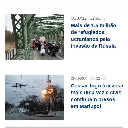
06/03/22 - 12:51min
Mais de 1,5 milhão
de refugiados
ucranianos pela
invasão da Rússia
06/03/22 - 12:33min
Cessar-fogo fracassa
mais uma vez e civis
continuam presos
em Mariupol