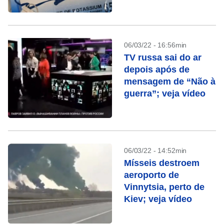
06/03/22 - 16:56min
TV russa sai do ar
depois após de
mensagem de “Não à
guerra”; veja vídeo
06/03/22 - 14:52min
Mísseis destroem
aeroporto de
Vinnytsia, perto de
Kiev; veja vídeo