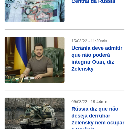
Central da Rússia
15/03/22 - 11:20min
Ucrânia deve admitir
que não poderá
integrar Otan, diz
Zelensky
09/03/22 - 19:44min
Rússia diz que não
deseja derrubar
Zelensky nem ocupar