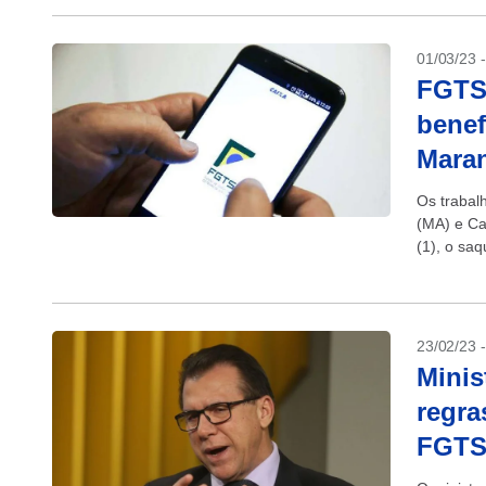
01/03/23 
FGTS 
benef
Mara
Os trabal
(MA) e Car
(1), o sa
por calami
23/02/23 
Minis
regra
FGT