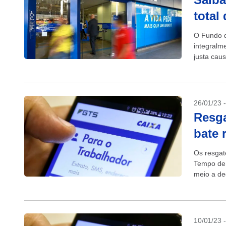
total
O Fundo d
integralm
justa ca
de alguma
26/01/23 
Resga
bate 
Os resgat
Tempo de 
meio a de
10/01/23 