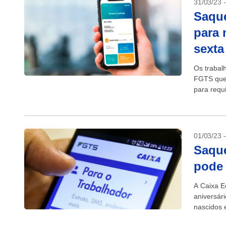
31/03/23 
Saque
para 
sexta
Os trabal
FGTS que 
para requi
receber pa
01/03/23 
Saque
pode 
A Caixa E
aniversár
nascidos 