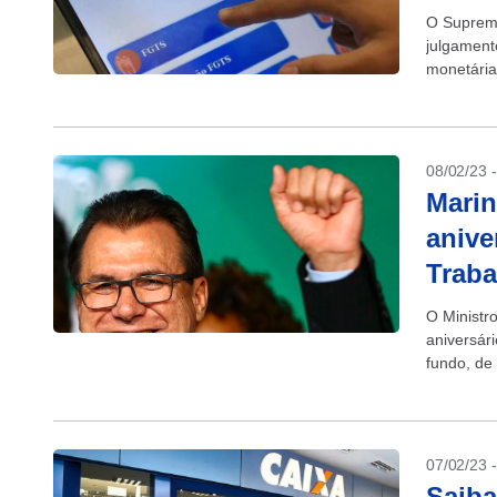
O Supremo
julgament
monetária
Tempo de 
08/02/23 
Marin
anive
Traba
O Ministr
aniversár
fundo, de
IstoÉ...
07/02/23 
Saiba