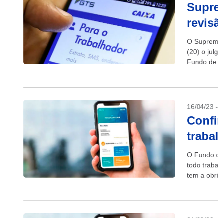
Supre
revis
O Supremo
(20) o ju
Fundo de 
ganhos...
16/04/23 
Confi
traba
O Fundo d
todo trab
tem a obr