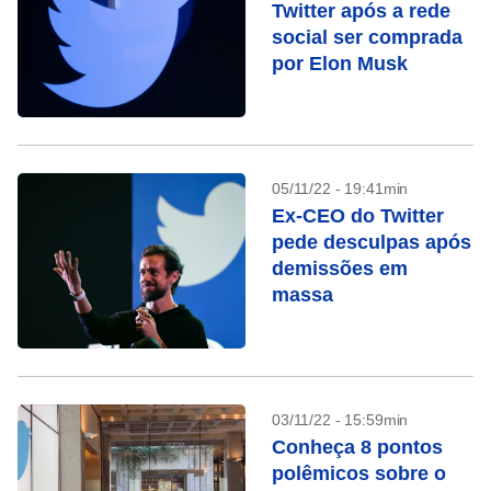
Twitter após a rede
social ser comprada
por Elon Musk
05/11/22 - 19:41min
Ex-CEO do Twitter
pede desculpas após
demissões em
massa
03/11/22 - 15:59min
Conheça 8 pontos
polêmicos sobre o