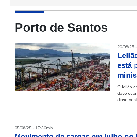
Porto de Santos
20/08/25 
Leilã
está 
minis
O leilão 
deve ocor
disse nest
05/08/25 - 17:36min
Movimento de cargas em julho no 