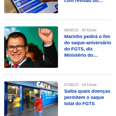
com revisão do
FGTS
08/02/23 - 20:52min
Marinho pedirá o fim
do saque-aniversário
do FGTS, diz
Ministério do
Trabalho
07/02/23 - 19:12min
Saiba quais doenças
permitem o saque
total do FGTS