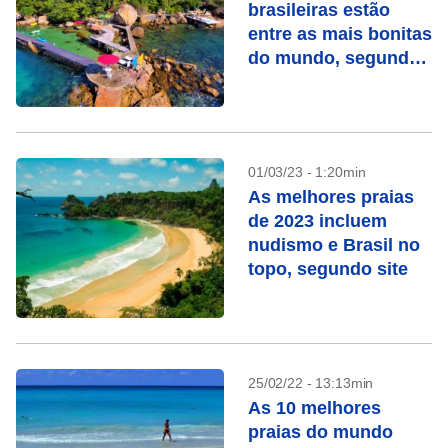
brasileiras estão
entre as mais bonitas
do mundo, segundo
novo ranking
01/03/23 - 1:20min
As melhores praias
de 2023 incluem
nudismo e Brasil no
topo, segundo site
25/02/22 - 13:13min
As 10 melhores
praias do mundo