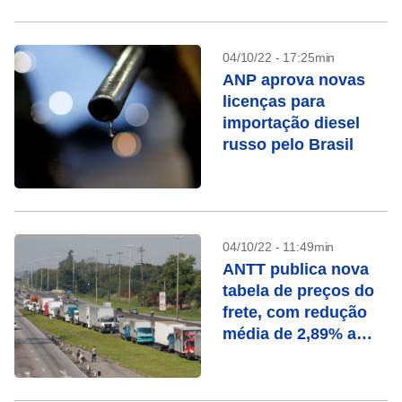
04/10/22 - 17:25min
ANP aprova novas
licenças para
importação diesel
russo pelo Brasil
04/10/22 - 11:49min
ANTT publica nova
tabela de preços do
frete, com redução
média de 2,89% a
3,68%