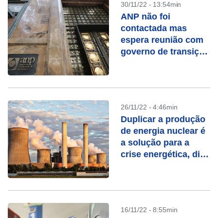
30/11/22 - 13:54min
ANP não foi
contactada mas
espera reunião com
governo de transição
na próxima semana
26/11/22 - 4:46min
Duplicar a produção
de energia nuclear é
a solução para a
crise energética, diz
IEA
16/11/22 - 8:55min