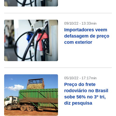
PB e SP
09/10/22 - 13:33min
Importadores veem
defasagem de preço
com exterior
05/10/22 - 17:17min
Preço do frete
rodoviário no Brasil
sobe 56% no 3º tri,
diz pesquisa