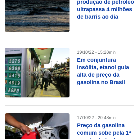
produção de petróleo
ultrapassa 4 milhões
de barris ao dia
19/10/22 - 15:28min
Em conjuntura
insólita, etanol guia
alta de preço da
gasolina no Brasil
17/10/22 - 20:48min
Preço da gasolina
comum sobe pela 1ª