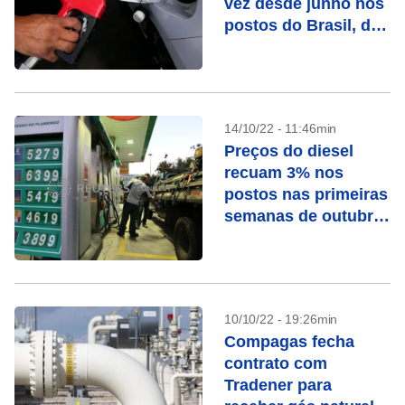
vez desde junho nos
postos do Brasil, diz
ANP
14/10/22 - 11:46min
Preços do diesel
recuam 3% nos
postos nas primeiras
semanas de outubro,
aponta Ticket Log
10/10/22 - 19:26min
Compagas fecha
contrato com
Tradener para