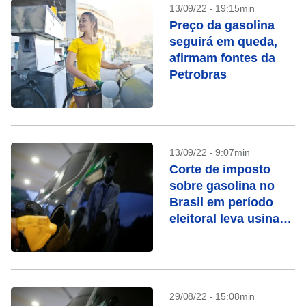
13/09/22 - 19:15min
Preço da gasolina
seguirá em queda,
afirmam fontes da
Petrobras
13/09/22 - 9:07min
Corte de imposto
sobre gasolina no
Brasil em período
eleitoral leva usinas
a evitar etanol
29/08/22 - 15:08min