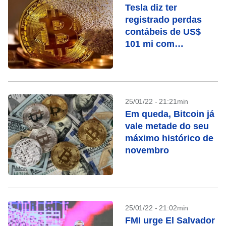
Tesla diz ter
registrado perdas
contábeis de US$
101 mi com
oscilações em
bitcoin
25/01/22 - 21:21min
Em queda, Bitcoin já
vale metade do seu
máximo histórico de
novembro
25/01/22 - 21:02min
FMI urge El Salvador