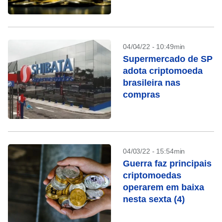
comprou em 2021
04/04/22 - 10:49min
Supermercado de SP
adota criptomoeda
brasileira nas
compras
04/03/22 - 15:54min
Guerra faz principais
criptomoedas
operarem em baixa
nesta sexta (4)