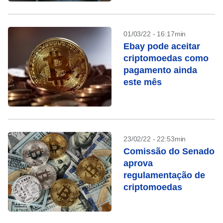
01/03/22 - 16:17min
Ebay pode aceitar
criptomoedas como
pagamento ainda
este mês
23/02/22 - 22:53min
Comissão do Senado
aprova
regulamentação de
criptomoedas