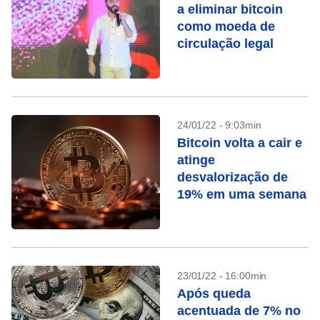
a eliminar bitcoin
como moeda de
circulação legal
24/01/22 - 9:03min
Bitcoin volta a cair e
atinge
desvalorização de
19% em uma semana
23/01/22 - 16:00min
Após queda
acentuada de 7% no