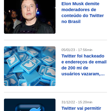
Elon Musk demite
moderadores de
conteúdo do Twitter
no Brasil
05/01/23 - 17:56min
Twitter foi hackeado
e endereços de email
de 200 mi de
usuários vazaram,
diz pesquisador
31/12/22 - 15:20min
Twitter vai permitir