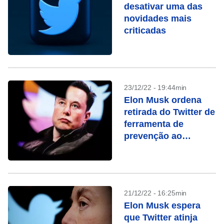
desativar uma das
novidades mais
criticadas
23/12/22 - 19:44min
Elon Musk ordena
retirada do Twitter de
ferramenta de
prevenção ao
suicídio, dizem
fontes
21/12/22 - 16:25min
Elon Musk espera
que Twitter atinja