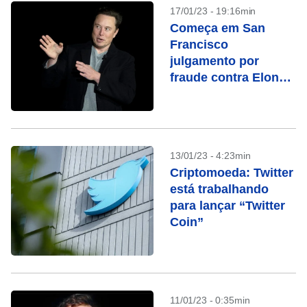
17/01/23 - 19:16min
Começa em San
Francisco
julgamento por
fraude contra Elon
Musk
13/01/23 - 4:23min
Criptomoeda: Twitter
está trabalhando
para lançar “Twitter
Coin”
11/01/23 - 0:35min