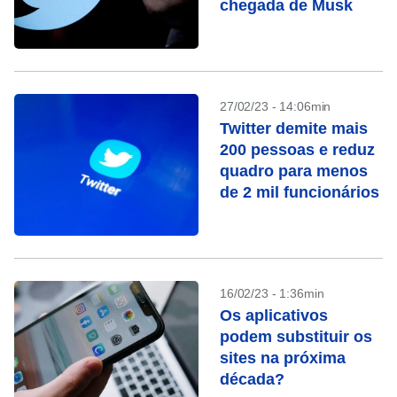
chegada de Musk
27/02/23 - 14:06min
Twitter demite mais
200 pessoas e reduz
quadro para menos
de 2 mil funcionários
16/02/23 - 1:36min
Os aplicativos
podem substituir os
sites na próxima
década?