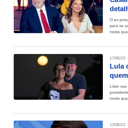
detal
O ex-pres
para se c
nesta quar
vazaram..
17/05/22 
Lula 
quem 
Líder nas
presidente
nesta quar
13/05/22 