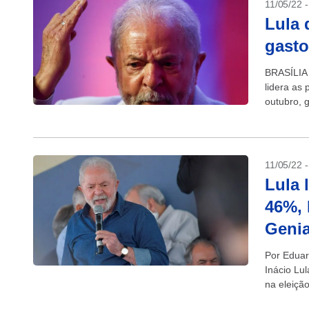
11/05/22 
Lula 
gasto
BRASÍLIA 
lidera as 
outubro, 
gastos...
11/05/22 
Lula 
46%, 
Genia
Por Eduar
Inácio Lul
na eleiçã
vantagem.