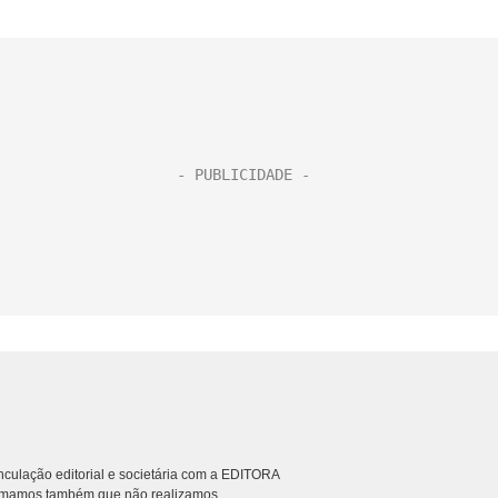
al de usuários que...
culação editorial e societária com a EDITORA
rmamos também que não realizamos