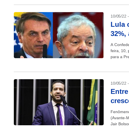
10/05/22 
Lula 
32%, 
A Confede
feira, 10,
para a Pr
que Bolso
10/05/22 
Entre
cresc
Fenômeno 
(Avante-M
Jair Bols