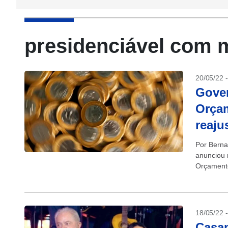
presidenciável com 
20/05/22 
Gover
Orça
reaju
Por Berna
anunciou 
Orçamento
conforme r
18/05/22 
Casam