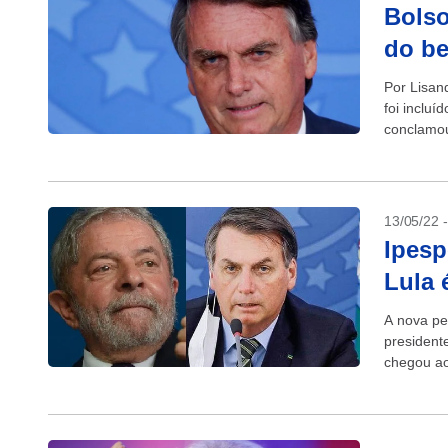
Bolso
do be
Por Lisan
foi incluí
conclamou
unir...
13/05/22 
Ipesp
Lula 
A nova pe
president
chegou ao
do último.