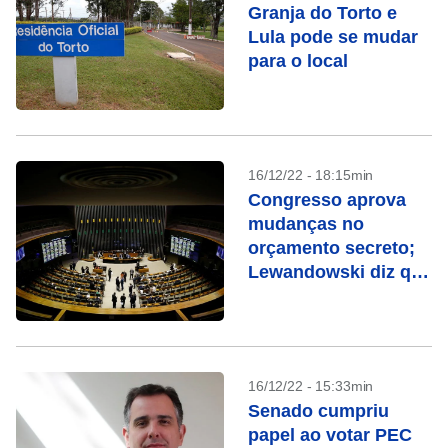
Granja do Torto e
Lula pode se mudar
para o local
16/12/22 - 18:15min
Congresso aprova
mudanças no
orçamento secreto;
Lewandowski diz que
fatos novos devem
ser considerados no
STF
16/12/22 - 15:33min
Senado cumpriu
papel ao votar PEC