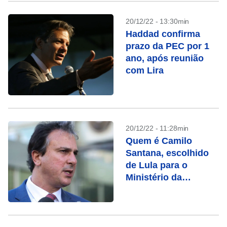
20/12/22 - 13:30min
Haddad confirma
prazo da PEC por 1
ano, após reunião
com Lira
20/12/22 - 11:28min
Quem é Camilo
Santana, escolhido
de Lula para o
Ministério da
Educação