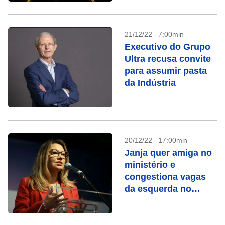
21/12/22 - 7:00min
Executivo do Grupo
Ultra recusa convite
para assumir pasta
da Indústria
20/12/22 - 17:00min
Janja quer amiga no
ministério e
congestiona vagas
da esquerda no
governo