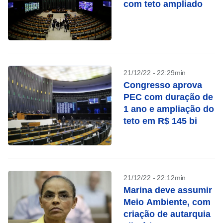
com teto ampliado
21/12/22 - 22:29min
Congresso aprova
PEC com duração de
1 ano e ampliação do
teto em R$ 145 bi
21/12/22 - 22:12min
Marina deve assumir
Meio Ambiente, com
criação de autarquia