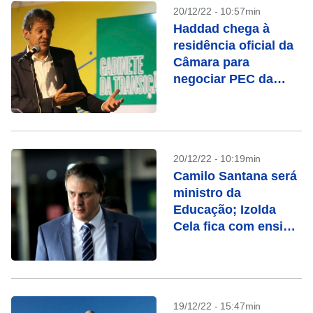
20/12/22 - 10:57min
Haddad chega à
residência oficial da
Câmara para
negociar PEC da
transição
20/12/22 - 10:19min
Camilo Santana será
ministro da
Educação; Izolda
Cela fica com ensino
básico
19/12/22 - 15:47min