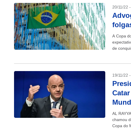
20/11/22 
Advog
folga
A Copa do
expectati
de conqui
quinta-feir
19/11/22 
Presi
Catar
Mund
AL RAYYAN
chamou de 
Copa do M