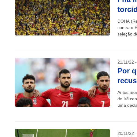
torci
DOHA (Reu
contra o 
seleção d
21/11/22 
Por q
recus
Antes mes
do Irã con
uma decla
20/11/22 