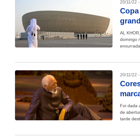
20/11/22 
Copa
grand
AL KHOR,
domingo 
enxurrada
direitos L
20/11/22 
Cores
marc
Foi dada 
de abertu
tarde dest