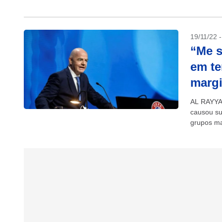
acrescent
19/11/22 
“Me s
em te
margi
AL RAYYAN
causou su
grupos mar
gay… me s