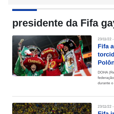
presidente da Fifa ga
23/11/22 
Fifa 
torci
Polôn
DOHA (Reu
federação
durante o
Catar,...
23/11/22 
Fifa 