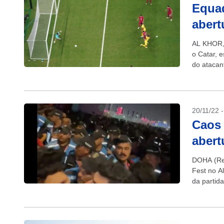
Equad
aber
AL KHOR, 
o Catar, 
do atacant
20/11/22 
Caos 
abert
DOHA (Reu
Fest no A
da partid