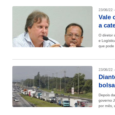
23/06/22 
Vale 
a cat
O diretor
e Logístic
que pode 
caminhone
23/06/22 
Diant
bolsa
Depois da
governo J
por mês, a