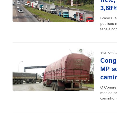
3,68
Brasília,
publicou n
tabela co
médias de
11/07/22 
Congr
MP so
cami
O Congres
medida pr
caminhone
do...