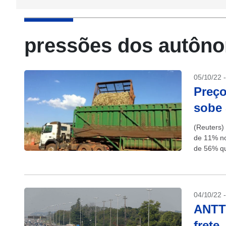
pressões dos autôn
05/10/22 
Preço
sobe 
(Reuters) 
de 11% no
de 56% q
04/10/22 
ANTT 
frete