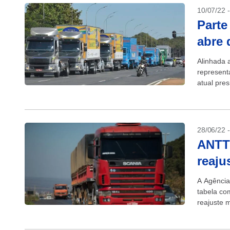
10/07/22 
Parte
abre 
Alinhada 
represent
atual pres
vozes dos
28/06/22 
ANTT 
reaju
A Agência
tabela co
reajuste 
carga, nú