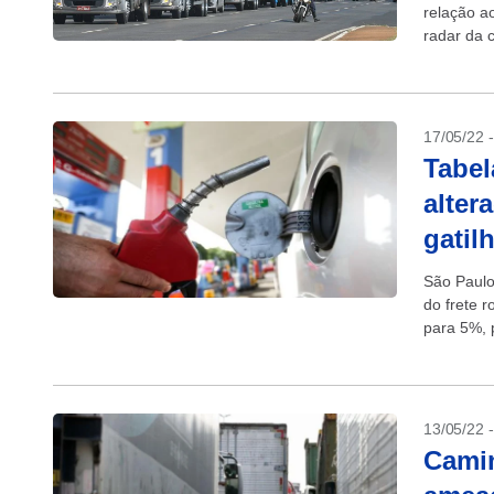
relação ao
radar da c
17/05/22 
Tabel
alte
gatil
São Paulo
do frete r
para 5%, p
13/05/22 
Camin