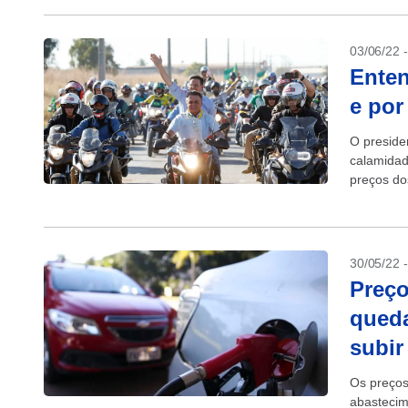
03/06/22 
Enten
e por
O preside
calamidade
preços do
uma bala 
30/05/22 
Preço
queda
subir
Os preços
abasteci