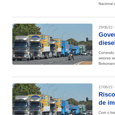
Nacional 
do País, o
29/05/22 
Gover
diese
Correndo r
setores s
Bolsonaro
combustíve
27/05/22 
Risco
de im
Com o bai