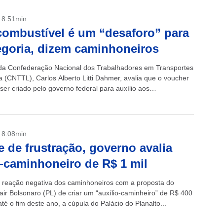
- 8:51min
combustível é um “desaforo” para
egoria, dizem caminhoneiros
 da Confederação Nacional dos Trabalhadores em Transportes
a (CNTTL), Carlos Alberto Litti Dahmer, avalia que o voucher
ser criado pelo governo federal para auxílio aos
iros é um “desaforo”...
- 8:08min
e de frustração, governo avalia
-caminhoneiro de R$ 1 mil
 reação negativa dos caminhoneiros com a proposta do
air Bolsonaro (PL) de criar um “auxílio-caminheiro” de R$ 400
té o fim deste ano, a cúpula do Palácio do Planalto...