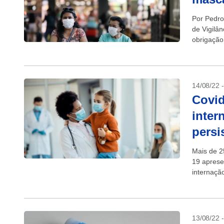
Por Pedro
de Vigilân
obrigação
apontando
14/08/22 
Covid
inter
persi
Mais de 2
19 aprese
internaçã
publicado 
13/08/22 