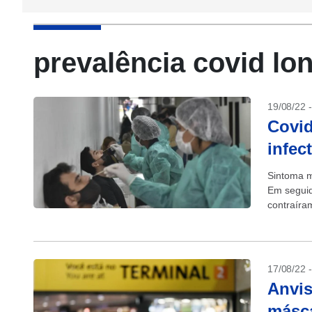
prevalência covid lo
19/08/22 
Covid
infec
Sintoma m
Em seguid
contraíra
17/08/22 
Anvis
másca