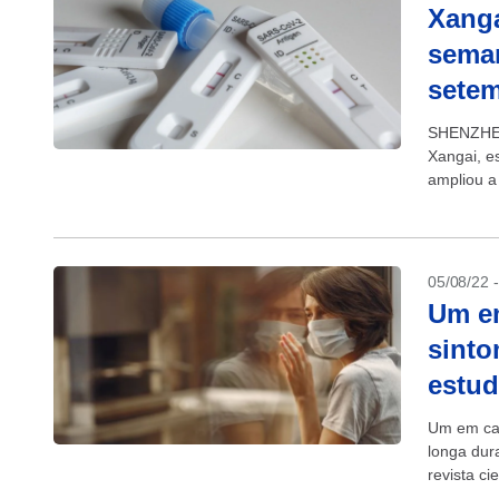
Xanga
seman
sete
SHENZHEN,
Xangai, e
ampliou a
manter o..
05/08/22 
Um em
sinto
estu
Um em cad
longa dur
revista ci
estudo con