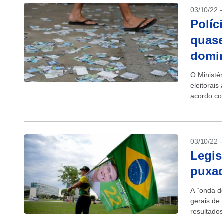
03/10/22 
Políc
quase
domi
O Ministé
eleitorais
acordo co
03/10/22 
Legis
puxad
A “onda de
gerais de
resultado
A nova...