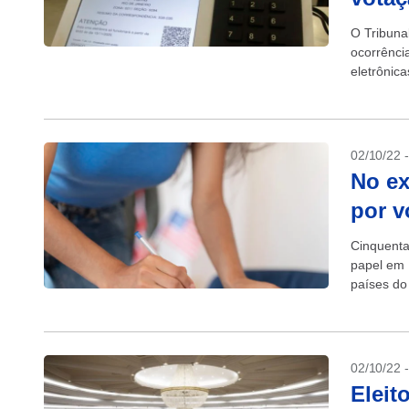
O Tribunal
ocorrênci
eletrônic
O número 
02/10/22 
No ex
por v
Cinquenta
papel em 
países do
Regional E
02/10/22 
Eleit