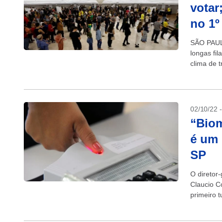
votar
no 1º
SÃO PAUL
longas fi
clima de t
(TSE), ap
02/10/22 
“Biom
é um 
SP
O diretor-
Claucio Co
primeiro 
Eleitoral. 