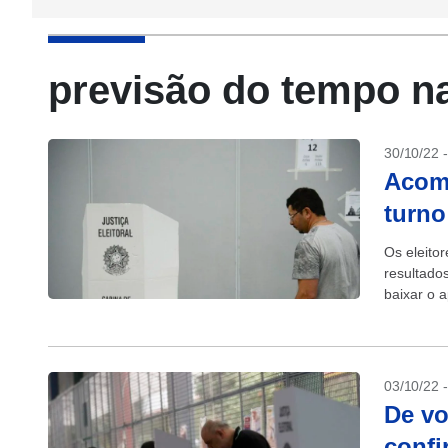
previsão do tempo na
30/10/22 
Acom
turno
Os eleito
resultado
baixar o a
disponível
03/10/22 
De vo
confi