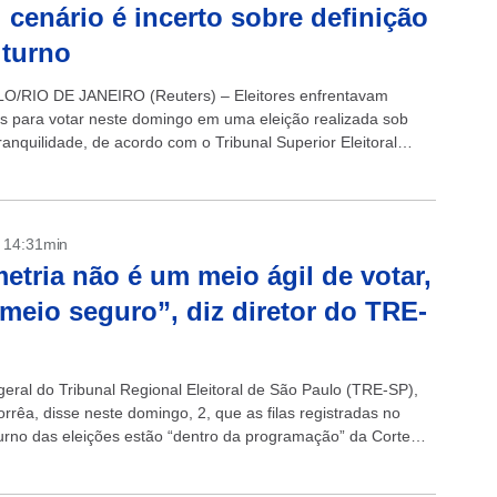
; cenário é incerto sobre definição
 turno
O/RIO DE JANEIRO (Reuters) – Eleitores enfrentavam
las para votar neste domingo em uma eleição realizada sob
ranquilidade, de acordo com o Tribunal Superior Eleitoral
esar de uma campanha...
- 14:31min
etria não é um meio ágil de votar,
meio seguro”, diz diretor do TRE-
geral do Tribunal Regional Eleitoral de São Paulo (TRE-SP),
rrêa, disse neste domingo, 2, que as filas registradas no
turno das eleições estão “dentro da programação” da Corte
Ele lembra...