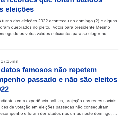
s eleições
o turno das eleições 2022 aconteceu no domingo (2) e alguns
foram quebrados no pleito. Votos para presidente Mesmo
onseguido os votos válidos suficientes para se eleger no
uiz...
- 17:15min
idatos famosos não repetem
penho passado e não são eleitos
022
ndidatos com experiência política, projeção nas redes sociais
ndices de votação em eleições passadas não conseguiram
 desempenho e foram derrotados nas urnas neste domingo, 2.
eles que já...