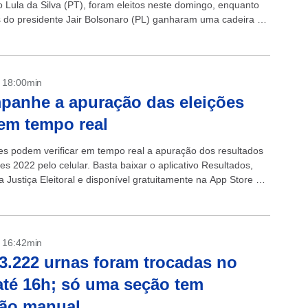
o Lula da Silva (PT), foram eleitos neste domingo, enquanto
s do presidente Jair Bolsonaro (PL) ganharam uma cadeira no
egundo...
- 18:00min
anhe a apuração das eleições
em tempo real
res podem verificar em tempo real a apuração dos resultados
es 2022 pelo celular. Basta baixar o aplicativo Resultados,
a Justiça Eleitoral e disponível gratuitamente na App Store e
y. + Veículos da...
- 16:42min
3.222 urnas foram trocadas no
até 16h; só uma seção tem
ção manual