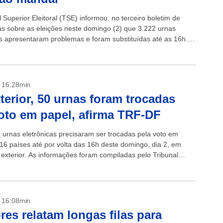
 Superior Eleitoral (TSE) informou, no terceiro boletim de
as sobre as eleições neste domingo (2) que 3.222 urnas
as apresentaram problemas e foram substituídas até as 16h.
corresponde a 0,60%...
- 16:28min
terior, 50 urnas foram trocadas
oto em papel, afirma TRF-DF
 urnas eletrônicas precisaram ser trocadas pela voto em
16 países até por volta das 16h deste domingo, dia 2, em
 exterior. As informações foram compiladas pelo Tribunal
leitoral...
- 16:08min
ores relatam longas filas para