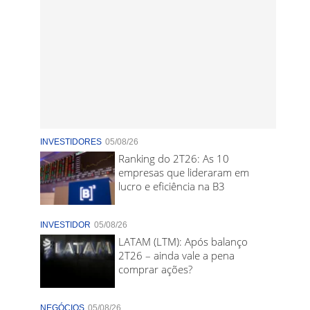
INVESTIDORES
05/08/26
Ranking do 2T26: As 10
empresas que lideraram em
lucro e eficiência na B3
INVESTIDOR
05/08/26
LATAM (LTM): Após balanço
2T26 – ainda vale a pena
comprar ações?
NEGÓCIOS
05/08/26