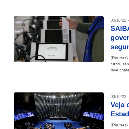
03/10/22 
SAIBA
gover
segun
(Reuters)
turno, se
teve chefe
03/10/22 
Veja 
Esta
(Reuters) 