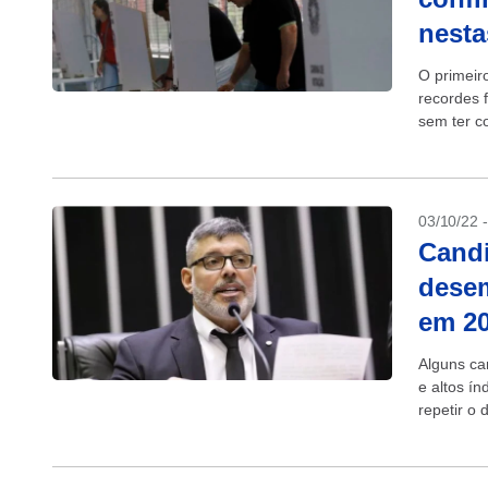
nesta
O primeir
recordes 
sem ter c
domingo, L
03/10/22 
Cand
desem
em 2
Alguns ca
e altos í
repetir o
Mesmo aqu