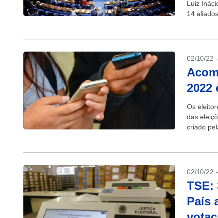
Luiz Ináci
14 aliado
Senado, s
02/10/22 
Acomp
2022 
Os eleito
das eleiçõ
criado pel
Google Pla
02/10/22 
TSE: 
País 
vota