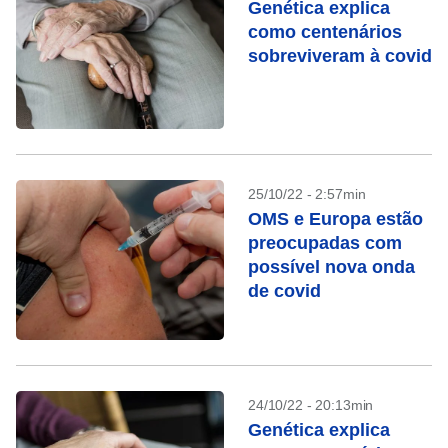
Genética explica
como centenários
sobreviveram à covid
25/10/22 - 2:57min
OMS e Europa estão
preocupadas com
possível nova onda
de covid
24/10/22 - 20:13min
Genética explica