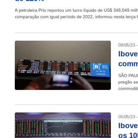
A petroleira Prio reportou um lucro líquido de US$ 348,049 mil
comparação com igual período de 2022, informou nesta terça-fe
08/05/23 
Ibove
commo
SÃO PAULO
pregão se
commoditi
ajudou pap
05/05/23 
Ibove
os 10