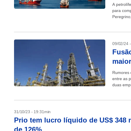
A petrolí
para comp
Peregrino,
sido...
09/02/24 
Fusão
maior
Rumores d
entre as 
duas empre
com uma p
31/10/23 - 19:31min
Prio tem lucro líquido de US$ 348 m
de 126%