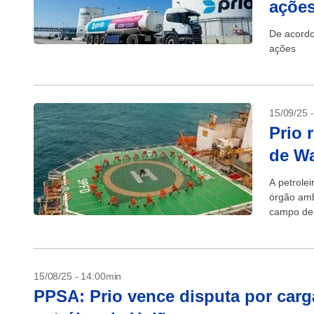
açõe
De acordo
ações
15/09/25 
Prio 
de W
A petrolei
órgão amb
campo de 
segundo o
15/08/25 - 14:00min
PPSA: Prio vence disputa por carg