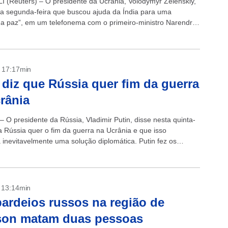
 (Reuters) – O presidente da Ucrânia, Volodymyr Zelenskiy,
ta segunda-feira que buscou ajuda da Índia para uma
da paz”, em um telefonema com o primeiro-ministro Narendra
onversa ocorre...
- 17:17min
 diz que Rússia quer fim da guerra
rânia
– O presidente da Rússia, Vladimir Putin, disse nesta quinta-
 a Rússia quer o fim da guerra na Ucrânia e que isso
a inevitavelmente uma solução diplomática. Putin fez os
os um...
- 13:14min
rdeios russos na região de
son matam duas pessoas