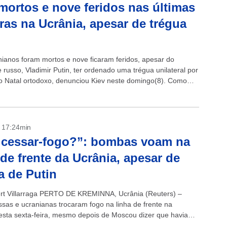
mortos e nove feridos nas últimas
ras na Ucrânia, apesar de trégua
nianos foram mortos e nove ficaram feridos, apesar do
 russo, Vladimir Putin, ter ordenado uma trégua unilateral por
o Natal ortodoxo, denunciou Kiev neste domingo(8). Como
 da “agressão armada russa”,...
- 17:24min
 cessar-fogo?”: bombas voam na
 de frente da Ucrânia, apesar de
a de Putin
rt Villarraga PERTO DE KREMINNA, Ucrânia (Reuters) –
ssas e ucranianas trocaram fogo na linha de frente na
esta sexta-feira, mesmo depois de Moscou dizer que havia
que suas tropas...