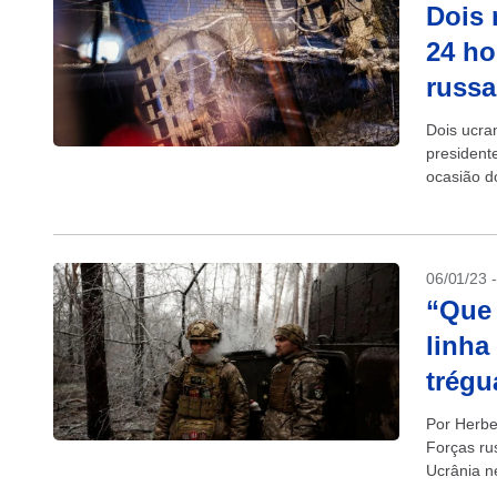
Dois 
24 ho
russa
Dois ucra
presidente
ocasião d
resultado
06/01/23 
“Que
linha
trégu
Por Herbe
Forças ru
Ucrânia n
ordenado 