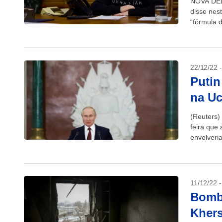
NOVA DÉLI
disse nes
“fórmula 
Modi. A c
22/12/22 
Putin
na Uc
(Reuters) 
feira que
envolveri
comentári
11/12/22 
Bomba
Kher