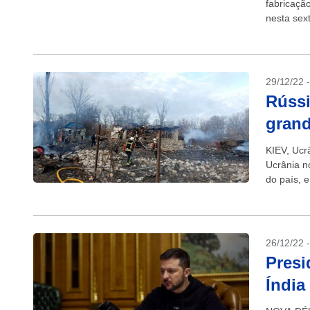
fabricaçã
nesta sex
mísseis e
29/12/22 
Rússi
grand
KIEV, Ucr
Ucrânia no
do país, 
pessoas..
26/12/22 
Presi
Índia