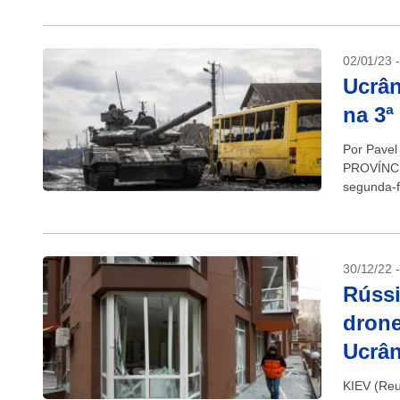
02/01/23 
Ucrân
na 3ª
Por Pavel
PROVÍNCIA
segunda-f
maciça de
30/12/22 
Rússi
drone
Ucrân
KIEV (Reu