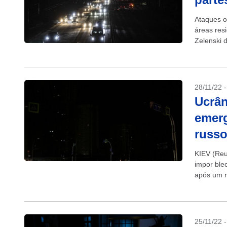
Ataques o
áreas res
Zelenski 
russos. A 
28/11/22 
Ucrân
emerg
russ
KIEV (Reu
impor ble
após um r
25/11/22 