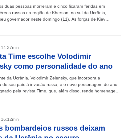
s duas pessoas morreram e cinco ficaram feridas em
éreos russos na região de Kherson, no sul da Ucrânia,
seu governador neste domingo (11). As forças de Kiev
am o controle...
- 14:37min
ta Time escolhe Volodimir
sky como personalidade do ano
nte da Ucrânia, Volodimir Zelensky, que incorpora a
ia de seu país à invasão russa, é o novo personagem do ano
gnado pela revista Time, que, além disso, rende homenagem
o”...
- 16:12min
s bombardeios russos deixam
s da Ucrânia no escuro