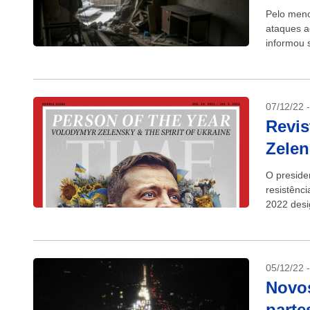
Pelo meno
ataques a
informou 
recuperar
07/12/22 
Revis
Zelen
O preside
resistênc
2022 desi
“ao espírit
05/12/22 
Novo
parte