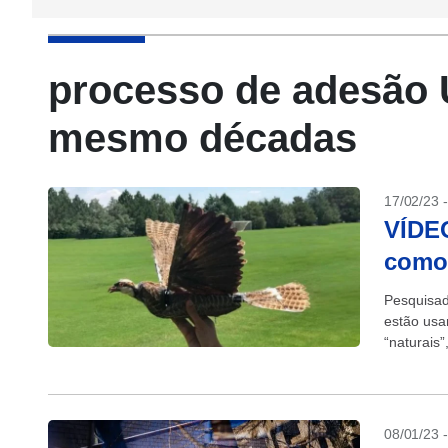
processo de adesão 
mesmo décadas
17/02/23 
VÍDEO
como
Pesquisad
estão usa
“naturais
Os “bio-d
08/01/23 