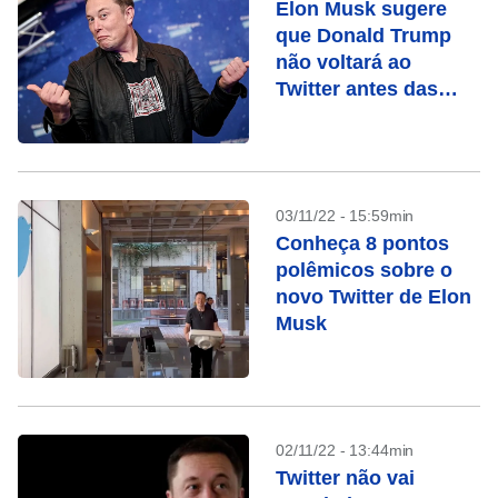
Elon Musk sugere
que Donald Trump
não voltará ao
Twitter antes das
eleições
03/11/22 - 15:59min
Conheça 8 pontos
polêmicos sobre o
novo Twitter de Elon
Musk
02/11/22 - 13:44min
Twitter não vai