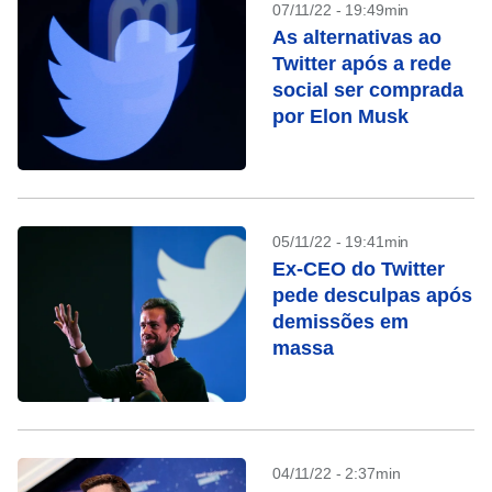
07/11/22 - 19:49min
As alternativas ao
Twitter após a rede
social ser comprada
por Elon Musk
05/11/22 - 19:41min
Ex-CEO do Twitter
pede desculpas após
demissões em
massa
04/11/22 - 2:37min