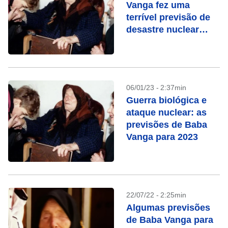
Vanga fez uma
terrível previsão de
desastre nuclear
para 2023
06/01/23 - 2:37min
Guerra biológica e
ataque nuclear: as
previsões de Baba
Vanga para 2023
22/07/22 - 2:25min
Algumas previsões
de Baba Vanga para