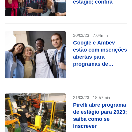
estágio; confira
30/03/23 - 7:04min
Google e Ambev
estão com inscrições
abertas para
programas de
estágio
21/03/23 - 18:57min
Pirelli abre programa
de estágio para 2023;
saiba como se
inscrever