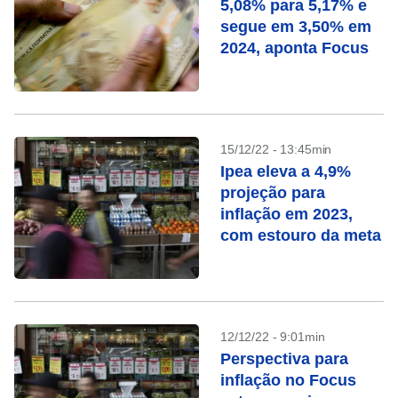
5,08% para 5,17% e
segue em 3,50% em
2024, aponta Focus
15/12/22 - 13:45min
Ipea eleva a 4,9%
projeção para
inflação em 2023,
com estouro da meta
12/12/22 - 9:01min
Perspectiva para
inflação no Focus