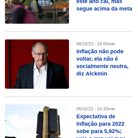
este ano cai, mas
segue acima da meta
08/12/22 - 18:05min
Inflação não pode
voltar, ela não é
socialmente neutra,
diz Alckmin
05/12/22 - 10:43min
Expectativa de
inflação para 2022
sobe para 5,92%;