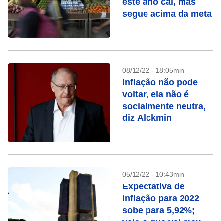
este ano cai, mas
segue acima da meta
08/12/22 - 18:05min
Inflação não pode
voltar, ela não é
socialmente neutra,
diz Alckmin
05/12/22 - 10:43min
Expectativa de
inflação para 2022
sobe para 5,92%;