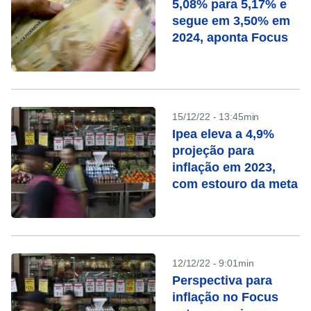
5,08% para 5,17% e
segue em 3,50% em
2024, aponta Focus
15/12/22 - 13:45min
Ipea eleva a 4,9%
projeção para
inflação em 2023,
com estouro da meta
12/12/22 - 9:01min
Perspectiva para
inflação no Focus