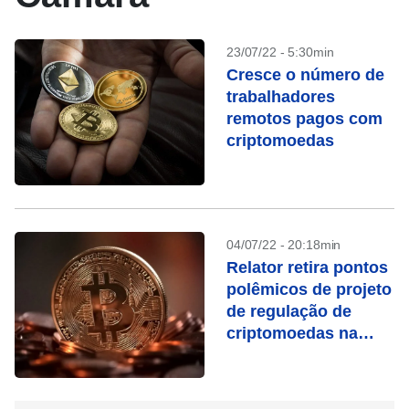
23/07/22 - 5:30min
Cresce o número de
trabalhadores
remotos pagos com
criptomoedas
04/07/22 - 20:18min
Relator retira pontos
polêmicos de projeto
de regulação de
criptomoedas na
Câmara