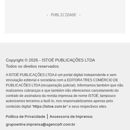
Copyright © 2026 - ISTOÉ PUBLICAÇÕES LTDA
Todos os direitos reservados.
A ISTOÉ PUBLICAÇÕES LTDA é um portal digital independente e sem
vinculação editorial e societária com a EDITORA TRES COMÉRCIO DE
PUBLICACÕES LTDA (recuperação judicial). Informamos também que não
realizamos cobranças e que também não oferecemos cancelamento do
contrato de assinatura da revista impressa de nome ISTOÉ, tampouco
autorizamos terceiros a fazê-lo, nos responsabilizamos apenas pelo
https://istoe.com.br
conteúdo digital “
” e seus respectivos sites.
|
Política de Privacidade
Assessoria de Imprensa:
grupoentre.imprensa@agenciafr.com.br