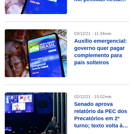
sexta-feira (3)
03/12/21 - 11:34min
Auxílio emergencial:
governo quer pagar
complemento para
pais solteiros
02/12/21 - 15:02min
Senado aprova
relatório da PEC dos
Precatórios em 2º
turno; texto volta à
Câmara