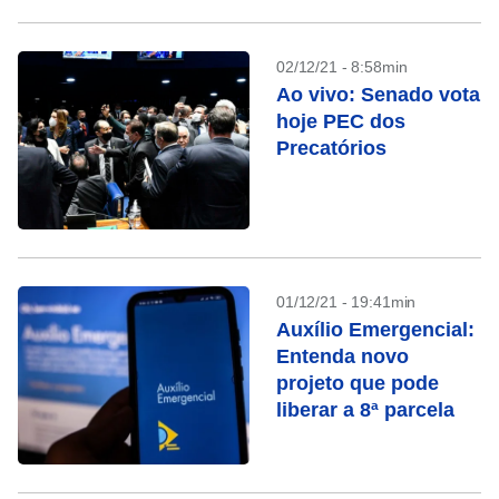
02/12/21 - 8:58min
Ao vivo: Senado vota
hoje PEC dos
Precatórios
01/12/21 - 19:41min
Auxílio Emergencial:
Entenda novo
projeto que pode
liberar a 8ª parcela