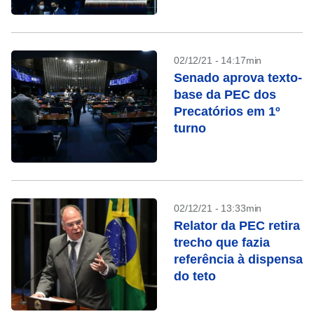
02/12/21 - 14:17min
Senado aprova texto-
base da PEC dos
Precatórios em 1º
turno
02/12/21 - 13:33min
Relator da PEC retira
trecho que fazia
referência à dispensa
do teto