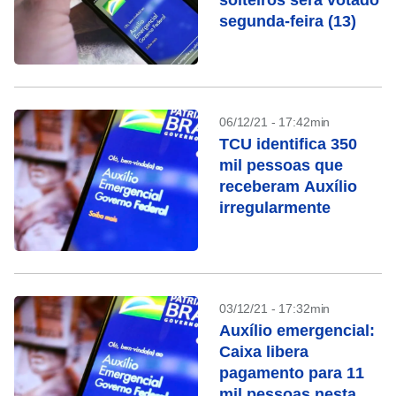
solteiros será votado
segunda-feira (13)
06/12/21 - 17:42min
TCU identifica 350
mil pessoas que
receberam Auxílio
irregularmente
03/12/21 - 17:32min
Auxílio emergencial:
Caixa libera
pagamento para 11
mil pessoas nesta