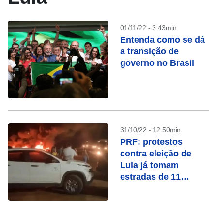
01/11/22 - 3:43min
Entenda como se dá
a transição de
governo no Brasil
31/10/22 - 12:50min
PRF: protestos
contra eleição de
Lula já tomam
estradas de 11
Estados e DF