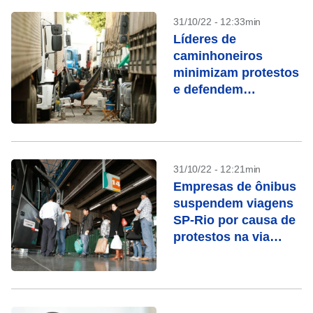
31/10/22 - 12:33min
Líderes de
caminhoneiros
minimizam protestos
e defendem
resultado da eleição
31/10/22 - 12:21min
Empresas de ônibus
suspendem viagens
SP-Rio por causa de
protestos na via
Dutra