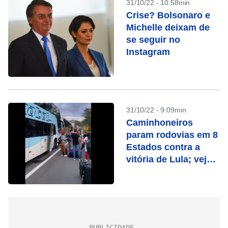
31/10/22 - 10:58min
Crise? Bolsonaro e
Michelle deixam de
se seguir no
Instagram
31/10/22 - 9:09min
Caminhoneiros
param rodovias em 8
Estados contra a
vitória de Lula; veja
vídeos